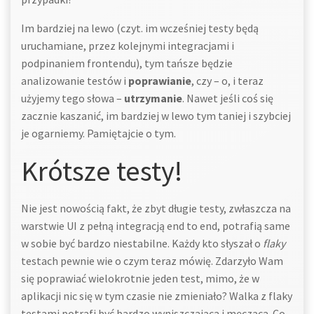
Im bardziej na lewo (czyt. im wcześniej testy będą
uruchamiane, przez kolejnymi integracjami i
podpinaniem frontendu), tym tańsze będzie
analizowanie testów i
poprawianie
, czy – o, i teraz
użyjemy tego słowa –
utrzymanie
. Nawet jeśli coś się
zacznie kaszanić, im bardziej w lewo tym taniej i szybciej
je ogarniemy. Pamiętajcie o tym.
Krótsze testy!
Nie jest nowością fakt, że zbyt długie testy, zwłaszcza na
warstwie UI z pełną integracją end to end, potrafią same
w sobie być bardzo niestabilne. Każdy kto słyszał o
flaky
testach pewnie wie o czym teraz mówię. Zdarzyło Wam
się poprawiać wielokrotnie jeden test, mimo, że w
aplikacji nic się w tym czasie nie zmieniało? Walka z flaky
testami potrafi być bardzo wyniszczająca i męcząca. Co