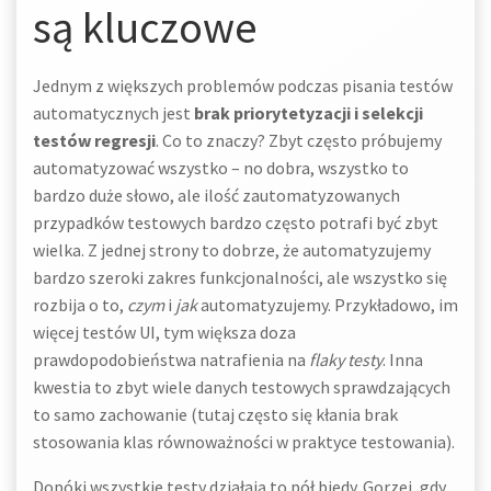
są kluczowe
Jednym z większych problemów podczas pisania testów
automatycznych jest
brak priorytetyzacji i selekcji
testów regresji
. Co to znaczy? Zbyt często próbujemy
automatyzować wszystko – no dobra, wszystko to
bardzo duże słowo, ale ilość zautomatyzowanych
przypadków testowych bardzo często potrafi być zbyt
wielka. Z jednej strony to dobrze, że automatyzujemy
bardzo szeroki zakres funkcjonalności, ale wszystko się
rozbija o to,
czym
i
jak
automatyzujemy. Przykładowo, im
więcej testów UI, tym większa doza
prawdopodobieństwa natrafienia na
flaky testy
. Inna
kwestia to zbyt wiele danych testowych sprawdzających
to samo zachowanie (tutaj często się kłania brak
stosowania klas równoważności w praktyce testowania).
Dopóki wszystkie testy działają to pół biedy. Gorzej, gdy