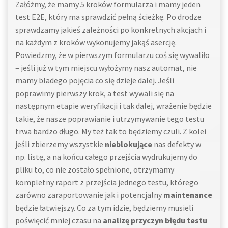
Załóżmy, że mamy 5 kroków formularza i mamy jeden
test E2E, który ma sprawdzić pełną ścieżkę. Po drodze
sprawdzamy jakieś zależności po konkretnych akcjach i
na każdym z kroków wykonujemy jakąś asercję.
Powiedzmy, że w pierwszym formularzu coś się wywaliło
– jeśli już w tym miejscu wyłożymy nasz automat, nie
mamy bladego pojęcia co się dzieje dalej. Jeśli
poprawimy pierwszy krok, a test wywali się na
następnym etapie weryfikacji i tak dalej, wrażenie będzie
takie, że nasze poprawianie i utrzymywanie tego testu
trwa bardzo długo. My też tak to będziemy czuli. Z kolei
jeśli zbierzemy wszystkie
nieblokujące
nas defekty w
np. listę, a na końcu całego przejścia wydrukujemy do
pliku to, co nie zostało spełnione, otrzymamy
kompletny raport z przejścia jednego testu, którego
zarówno zaraportowanie jak i potencjalny
maintenance
będzie łatwiejszy. Co za tym idzie, będziemy musieli
poświęcić mniej czasu na
analizę przyczyn błędu testu