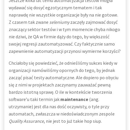
Jeszcze kilka lat temu automatyzacja testów mogła
wydawać się dosyć egzotycznym tematem i tak
naprawdę nie wszystkie organizacje były na nie gotowe.
Z czasem tak zwane
seleniumy
zaczęły zajmować dosyć
znaczący sektor testów i w tym momencie chyba nikogo
nie dziwi, że QA w firmie dąży do tego, by większość
swojej regresji zautomatyzować. Czy faktycznie samo
zapewnienie automatyzacji przynosi wymierne korzyści?
Chciałoby się powiedzieć, że odnieśliśmy sukces kiedy w
organizacji namówiliśmy opornych do tego, by jednak
zacząć pisać testy automatyczne. Ale dopiero po obyciu
się z nimi w projektach zaczynamy zauważać pewną
bardzo istotną sprawę. O ile w kontekście tworzenia
software’u taki termin jak
maintenance
(ang.
utrzymanie) jest dla nas dość oczywisty, o tyle przy
automatach, zwłaszcza w niedoświadczonym zespole
Quality Assurance
, nie jest to już takie hop siup.