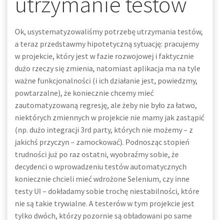
utrzymanie testów
Ok, usystematyzowaliśmy potrzebę utrzymania testów,
a teraz przedstawmy hipotetyczną sytuację: pracujemy
w projekcie, który jest w fazie rozwojowej i faktycznie
dużo rzeczy się zmienia, natomiast aplikacja ma na tyle
ważne funkcjonalności (i ich działanie jest, powiedzmy,
powtarzalne), że koniecznie chcemy mieć
zautomatyzowaną regresję, ale żeby nie było za łatwo,
niektórych zmiennych w projekcie nie mamy jak zastąpić
(np. dużo integracji 3rd party, których nie możemy – z
jakichś przyczyn – zamockować). Podnosząc stopień
trudności już po raz ostatni, wyobraźmy sobie, że
decydenci o wprowadzeniu testów automatycznych
koniecznie chcieli mieć wdrożone Selenium, czy inne
testy UI – dokładamy sobie trochę niestabilności, które
nie są takie trywialne. A testerów w tym projekcie jest
tylko dwóch, którzy pozornie są obładowani po same