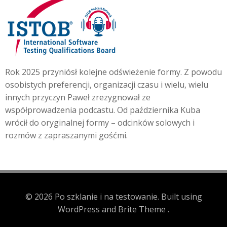
Rok 2025 przyniósł kolejne odświeżenie formy. Z powodu
osobistych preferencji, organizacji czasu i wielu, wielu
innych przyczyn Paweł zrezygnował ze
współprowadzenia podcastu. Od października Kuba
wrócił do oryginalnej formy – odcinków solowych i
rozmów z zapraszanymi gośćmi.
© 2026 Po szklanie i na testowanie. Built using
WordPress and Brite Theme .