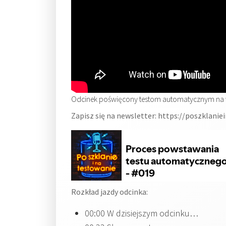
Odcinek poświęcony testom automatycznym na w
Zapisz się na newsletter: https://poszklani
Rozkład jazdy odcinka:
00:00 W dzisiejszym odcinku…