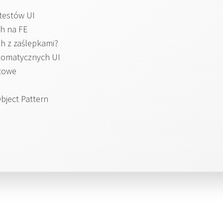
testów UI
h na FE
ch z zaślepkami?
tomatycznych UI
stowe
Object Pattern