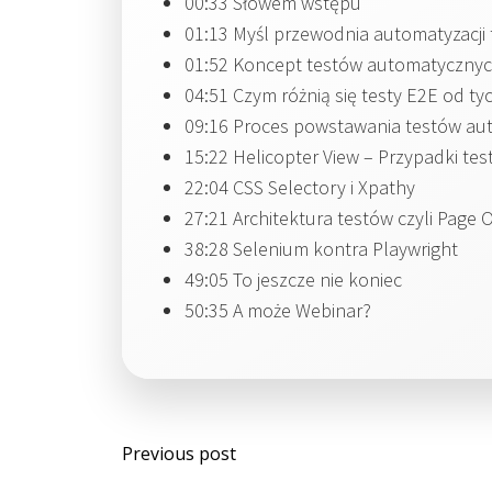
00:33 Słowem wstępu
01:13 Myśl przewodnia automatyzacji 
01:52 Koncept testów automatycznyc
04:51 Czym różnią się testy E2E od ty
09:16 Proces powstawania testów au
15:22 Helicopter View – Przypadki te
22:04 CSS Selectory i Xpathy
27:21 Architektura testów czyli Page 
38:28 Selenium kontra Playwright
49:05 To jeszcze nie koniec
50:35 A może Webinar?
Post
Previous post