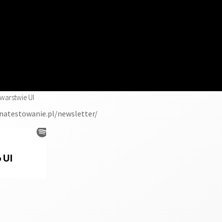
arstwie UI
einatestowanie.pl/newsletter/