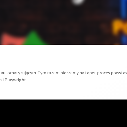
rze automatyzującym. Tym razem bierzemy na tapet proces powst
 i Playwright.